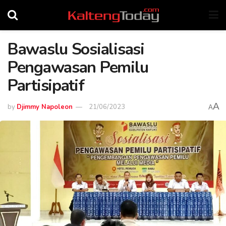
Bawaslu Sosialisasi
Pengawasan Pemilu
Partisipatif
A
by
Djimmy Napoleon
21/06/2023
A