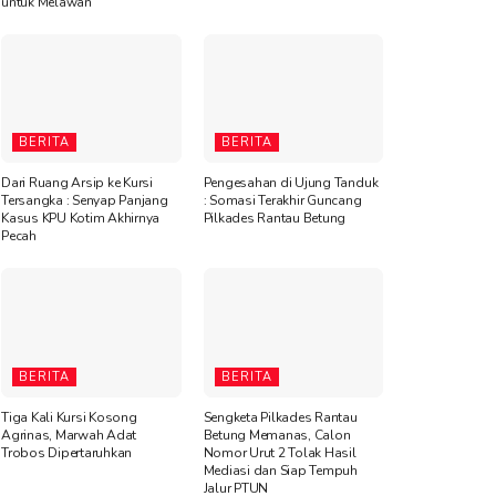
untuk Melawan”
BERITA
BERITA
Dari Ruang Arsip ke Kursi
Pengesahan di Ujung Tanduk
Tersangka : Senyap Panjang
: Somasi Terakhir Guncang
Kasus KPU Kotim Akhirnya
Pilkades Rantau Betung
Pecah
BERITA
BERITA
Tiga Kali Kursi Kosong
Sengketa Pilkades Rantau
Agrinas, Marwah Adat
Betung Memanas, Calon
Trobos Dipertaruhkan
Nomor Urut 2 Tolak Hasil
Mediasi dan Siap Tempuh
Jalur PTUN