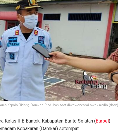
rsama Kepala Bidang Damkar, Piad Jhon saat diwawancarai awak media (shan)
 Kelas II B Buntok, Kabupaten Barito Selatan (
Barsel
)
Pemadam Kebakaran (Damkar) setempat.