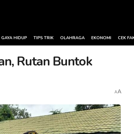
GAYA HIDUP
TIPS TRIK
OLAHRAGA
EKONOMI
CEK FA
ran, Rutan Buntok
A
A