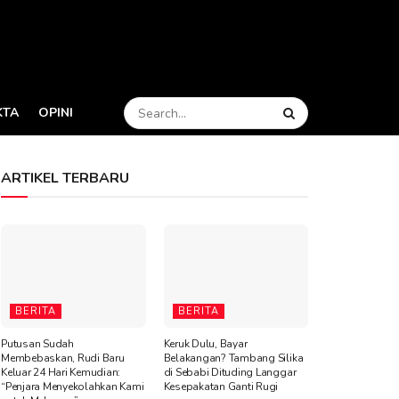
KTA
OPINI
ARTIKEL TERBARU
BERITA
BERITA
Putusan Sudah
Keruk Dulu, Bayar
Membebaskan, Rudi Baru
Belakangan? Tambang Silika
Keluar 24 Hari Kemudian:
di Sebabi Dituding Langgar
“Penjara Menyekolahkan Kami
Kesepakatan Ganti Rugi