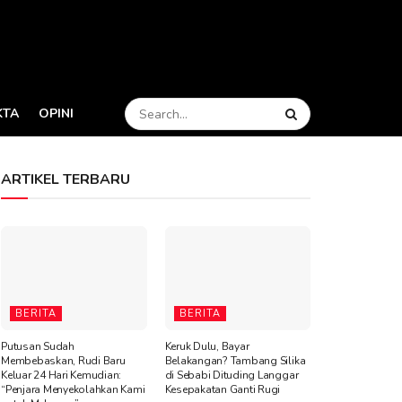
KTA
OPINI
ARTIKEL TERBARU
BERITA
BERITA
Putusan Sudah
Keruk Dulu, Bayar
Membebaskan, Rudi Baru
Belakangan? Tambang Silika
Keluar 24 Hari Kemudian:
di Sebabi Dituding Langgar
“Penjara Menyekolahkan Kami
Kesepakatan Ganti Rugi