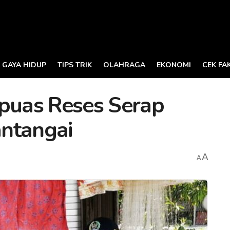
GAYA HIDUP
TIPS TRIK
OLAHRAGA
EKONOMI
CEK FA
uas Reses Serap
ntangai
A
A