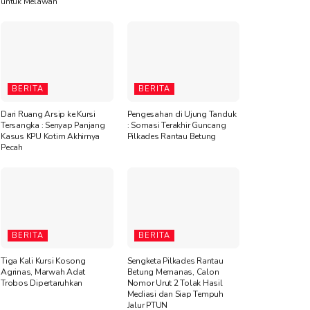
untuk Melawan”
BERITA
BERITA
Dari Ruang Arsip ke Kursi
Pengesahan di Ujung Tanduk
Tersangka : Senyap Panjang
: Somasi Terakhir Guncang
Kasus KPU Kotim Akhirnya
Pilkades Rantau Betung
Pecah
BERITA
BERITA
Tiga Kali Kursi Kosong
Sengketa Pilkades Rantau
Agrinas, Marwah Adat
Betung Memanas, Calon
Trobos Dipertaruhkan
Nomor Urut 2 Tolak Hasil
Mediasi dan Siap Tempuh
Jalur PTUN