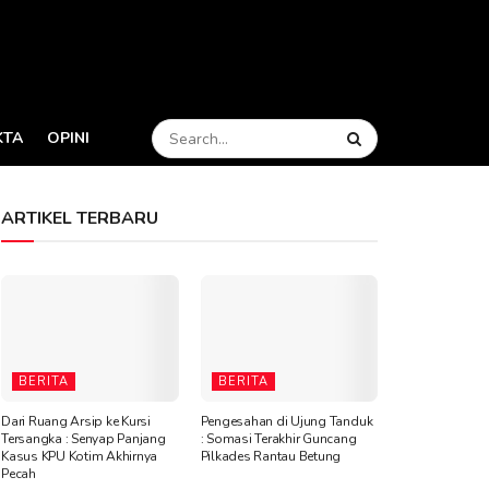
KTA
OPINI
ARTIKEL TERBARU
BERITA
BERITA
Dari Ruang Arsip ke Kursi
Pengesahan di Ujung Tanduk
Tersangka : Senyap Panjang
: Somasi Terakhir Guncang
Kasus KPU Kotim Akhirnya
Pilkades Rantau Betung
Pecah