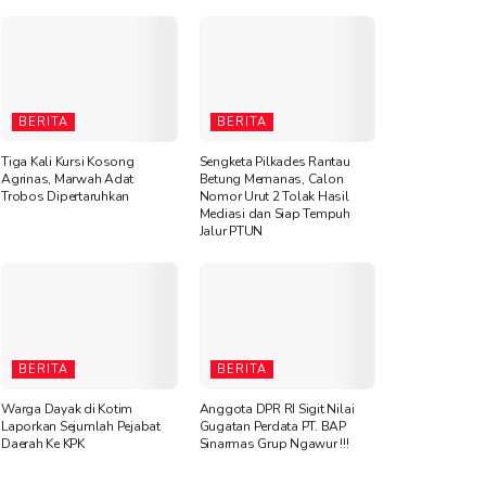
BERITA
BERITA
Tiga Kali Kursi Kosong
Sengketa Pilkades Rantau
Agrinas, Marwah Adat
Betung Memanas, Calon
Trobos Dipertaruhkan
Nomor Urut 2 Tolak Hasil
Mediasi dan Siap Tempuh
Jalur PTUN
BERITA
BERITA
Warga Dayak di Kotim
Anggota DPR RI Sigit Nilai
Laporkan Sejumlah Pejabat
Gugatan Perdata PT. BAP
Daerah Ke KPK
Sinarmas Grup Ngawur !!!