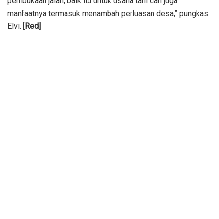
pembukaan jalan, baik itu untuk usaha tani dan juga
manfaatnya termasuk menambah perluasan desa,” pungkas
Elvi.
[Red]