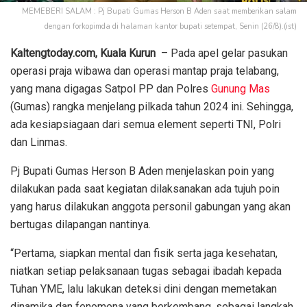
MEMEBERI SALAM : Pj Bupati Gumas Herson B Aden saat memberikan salam
dengan forkopimda di halaman kantor bupati setempat, Senin (26/8).(ist)
Kaltengtoday.com,
Kuala Kurun
– Pada apel gelar pasukan
operasi praja wibawa dan operasi mantap praja telabang,
yang mana digagas Satpol PP dan Polres
Gunung Mas
(Gumas) rangka menjelang pilkada tahun 2024 ini. Sehingga,
ada kesiapsiagaan dari semua element seperti TNI, Polri
dan Linmas.
Pj Bupati Gumas Herson B Aden menjelaskan poin yang
dilakukan pada saat kegiatan dilaksanakan ada tujuh poin
yang harus dilakukan anggota personil gabungan yang akan
bertugas dilapangan nantinya.
“Pertama, siapkan mental dan fisik serta jaga kesehatan,
niatkan setiap pelaksanaan tugas sebagai ibadah kepada
Tuhan YME, lalu lakukan deteksi dini dengan memetakan
dinamika dan fenomena yang berkembang, sebagai langkah