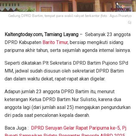
Gedung DPRD Bartim, tempat para wakil rakyat berkantor (foto : Agus Prasetyo
G)
Kaltengtoday.com, Tamiang Layang
– Sebanyak 23 anggota
DPRD Kabupaten
Barito Timur
, bersiap mengikuti sidang
paripurna akhir tahun, serta sejumlah agenda internal lainnya.
Seperti dikatakan Plt Sekretaris DPRD Bartim Pujiono SPd
MM, jadwal sudah disusun oleh sekretariat DPRD Bartim
dan dalam waktu dekat, rapat-rapat akan digelar.
Adapun jumlah 23 anggota DPRD Bartim itu, menurut
keterangan Ketua DPRD Bartim Nur Sulistio, karena dua
anggota lagi (dari jumlah asal 25) mengajukan pengundurkan
diri pada saat pencalonan kepala daerah.
Baca Juga :
DPRD Seruyan Gelar Rapat Paripurna ke-5, Pj
Bupati Sampaikan Pidato Pengantar Raperda APBD 2025