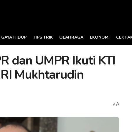
GAYA HIDUP
TIPS TRIK
OLAHRAGA
EKONOMI
CEK FA
R dan UMPR Ikuti KTI
RI Mukhtarudin
A
A