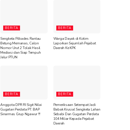
BERITA
BERITA
Sengketa Pilkades Rantau
Warga Dayak di Kotim
Betung Memanas, Calon
Laporkan Sejumlah Pejabat
Nomor Urut 2 Tolak Hasil
Daerah Ke KPK
Mediasi dan Siap Tempuh
Jalur PTUN
BERITA
BERITA
Anggota DPR RI Sigit Nilai
Pemeriksaan Setempat Jadi
Gugatan Perdata PT. BAP
Babak Krusial Sengketa Lahan
Sinarmas Grup Ngawur !!!
Sebabi Dan Gugatan Perdata
104 Miliar Kepada Pejabat
Daerah